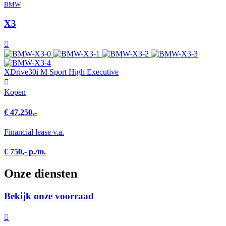
BMW
X3
XDrive30i M Sport High Executive
Kopen
€ 47.250,-
Financial lease v.a.
€ 750,- p./m.
Onze diensten
Bekijk onze voorraad