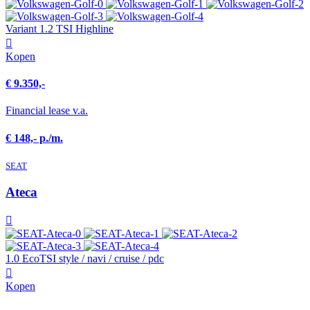
Variant 1.2 TSI Highline
Kopen
€ 9.350,-
Financial lease v.a.
€ 148,- p./m.
SEAT
Ateca
1.0 EcoTSI style / navi / cruise / pdc
Kopen