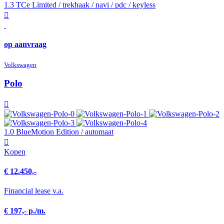
1.3 TCe Limited / trekhaak / navi / pdc / keyless
op aanvraag
Volkswagen
Polo
1.0 BlueMotion Edition / automaat
Kopen
€ 12.450,-
Financial lease v.a.
€ 197,- p./m.