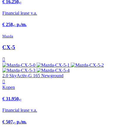
€ 16.250,-
Financial lease v.a.
€ 258,- p./m.
Mazda
CX-5
2.0 SkyActiv-G 165 Newground
Kopen
€ 31.950,-
Financial lease v.a.
€ 507,- p./m.