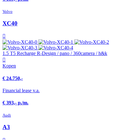
Volvo
XC40
1.5 T5 Recharge R-Design / pano / 360camera / h&k
Kopen
€ 24.750,-
Financial lease v.a.
€ 393,- p./m.
Audi
A3