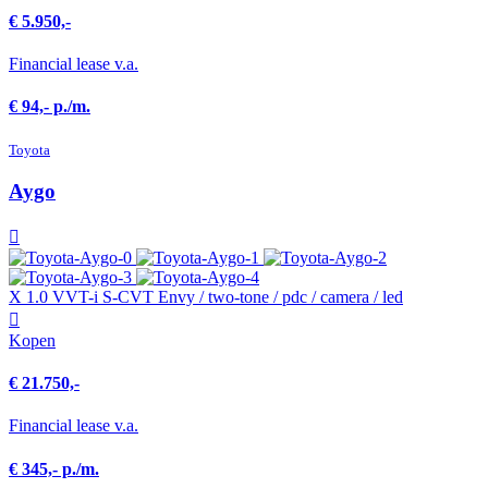
€ 5.950,-
Financial lease v.a.
€ 94,- p./m.
Toyota
Aygo
X 1.0 VVT-i S-CVT Envy / two-tone / pdc / camera / led
Kopen
€ 21.750,-
Financial lease v.a.
€ 345,- p./m.