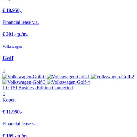
€ 18.950,-
Financial lease v.a.
€ 301,- p./m.
Volkswagen
Golf
1.0 TSI Business Edition Connected
Kopen
€ 11.950,-
Financial lease v.a.
€ 189,- p./m.