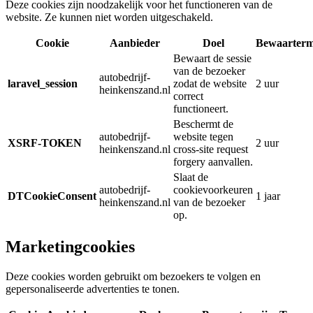
Deze cookies zijn noodzakelijk voor het functioneren van de
website. Ze kunnen niet worden uitgeschakeld.
Cookie
Aanbieder
Doel
Bewaarterm
Bewaart de sessie
van de bezoeker
autobedrijf-
laravel_session
zodat de website
2 uur
heinkenszand.nl
correct
functioneert.
Beschermt de
autobedrijf-
website tegen
XSRF-TOKEN
2 uur
heinkenszand.nl
cross-site request
forgery aanvallen.
Slaat de
autobedrijf-
cookievoorkeuren
DTCookieConsent
1 jaar
heinkenszand.nl
van de bezoeker
op.
Marketingcookies
Deze cookies worden gebruikt om bezoekers te volgen en
gepersonaliseerde advertenties te tonen.