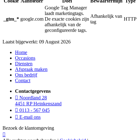
Cookie
Aanbieder
Doel
Bewaartermijn
Type
Google Tag Manager
laadt marketingtags.
Afhankelijk van
_gtm_*
google.com
De exacte cookies zijn
HTTP
tag
afhankelijk van de
geconfigureerde tags.
Laatst bijgewerkt: 09 August 2026
Home
Occasions
Diensten
Afspraak maken
Ons bedrijf
Contact
Contactgegevens
Noordland 28
4451 RP Heinkenszand
0113 - 567 045
E-mail ons
Bezoek de klantomgeving