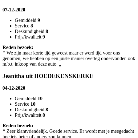
07-12-2020
Gemiddeld
9
Service
8
Deskundigheid
8
Prijs/kwaliteit
9
Reden bezoek:
“
We zijn maar korte tijd geweest maar er werd tijd voor ons
genomen, we hebben op een juiste manier overleg ondervonden ook
m.b.t. inkoop van deze auto.
„
Jeanitha uit HOEDEKENSKERKE
04-12-2020
Gemiddeld
10
Service
10
Deskundigheid
8
Prijs/kwaliteit
8
Reden bezoek:
“
Zeer klantvriendelijk. Goede service. Er wordt met je meegedacht
hoe iets beter of anders zou kunnen.
„