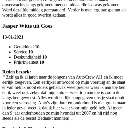
onverwachts langs gekomen met een uitlaat die los was gekomen.
Werd dezelfde middag gerepareerd! Verder is men erg transparant en
wordt alles in goed overleg gedaan.
„
Jasper Witte uit Goes
13-01-2021
Gemiddeld
10
Service
10
Deskundigheid
10
Prijs/kwaliteit
10
Reden bezoek:
“
Zelf ga ik al jaren naar de jongens van AutoCrew AH en ik moet
eerlijk toegeven. Een eerlijker antwoord op mijn voertuig en de staat
er van heb ik nooit elders gehad. Ik weet precies waar ik aan toe ben
en ik weet ook zeker dat mijn auto er weer top aan toe is zodra ik
langs ben geweest. Alles wordt eerlijk aangegeven dus je staat nooit
voor een verassing. Auto's zijn duur en onderhoud is niet gratis maar
in ieder geval weet ik dat ik hier waar voor mijn geld heb. Al meer
dan 9 jaar onderhouden ze mijn hyundai uit 2007 en hij rijd nog
steeds als de beste! Bedankt mannen!
„