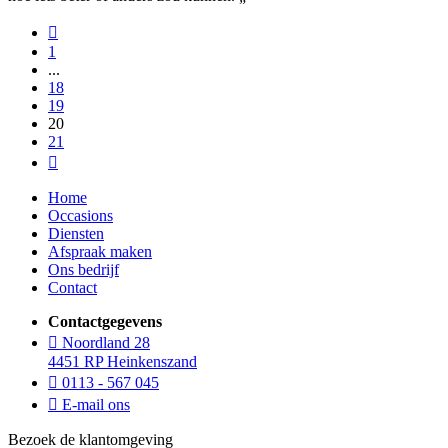
1
...
18
19
20
21
Home
Occasions
Diensten
Afspraak maken
Ons bedrijf
Contact
Contactgegevens
Noordland 28
4451 RP Heinkenszand
0113 - 567 045
E-mail ons
Bezoek de klantomgeving