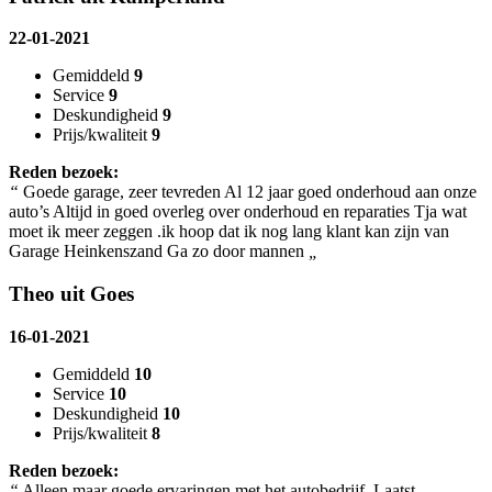
22-01-2021
Gemiddeld
9
Service
9
Deskundigheid
9
Prijs/kwaliteit
9
Reden bezoek:
“
Goede garage, zeer tevreden Al 12 jaar goed onderhoud aan onze
auto’s Altijd in goed overleg over onderhoud en reparaties Tja wat
moet ik meer zeggen .ik hoop dat ik nog lang klant kan zijn van
Garage Heinkenszand Ga zo door mannen
„
Theo uit Goes
16-01-2021
Gemiddeld
10
Service
10
Deskundigheid
10
Prijs/kwaliteit
8
Reden bezoek:
“
Alleen maar goede ervaringen met het autobedrijf. Laatst