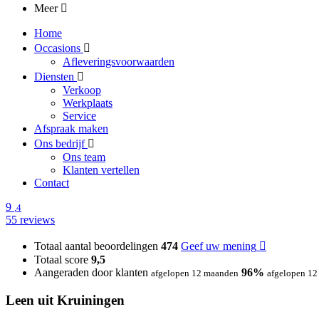
Meer
Home
Occasions
Afleveringsvoorwaarden
Diensten
Verkoop
Werkplaats
Service
Afspraak maken
Ons bedrijf
Ons team
Klanten vertellen
Contact
9
,4
55 reviews
Totaal aantal beoordelingen
474
Geef uw mening
Totaal score
9,5
Aangeraden door klanten
96%
afgelopen 12 maanden
afgelopen 1
Leen uit Kruiningen