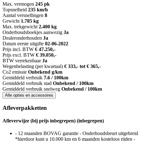
Max. vermogen
245 pk
Topsnelheid
235 km/h
Aantal versnellingen
8
Gewicht
1.785 kg
Max. trekgewicht
2.400 kg
Onderhoudsboekjes aanwezig
Ja
Dealeronderhouden
Ja
Datum eerste uitgifte
02-06-2022
Prijs incl. BTW
€ 47.250,-
Prijs excl. BTW
€ 39.050,-
BTW verrekenbaar
Ja
Wegenbelasting (per kwartaal)
€ 333,- tot € 365,-
Co2 emissie
Onbekend g/km
Gemiddeld verbruik
7.6 / 100km
Gemiddeld verbruik stad
Onbekend / 100km
Gemiddeld verbruik snelweg
Onbekend / 100km
Alle opties en accessoires
Afleverpakketten
Afleverwijze (bij prijs inbegrepen) (inbegrepen)
- 12 maanden BOVAG garantie - Onderhoudsbeurt uitgebreid
*hierdoor kunt u 10.000 km en 6 maanden kosteloos rijden -