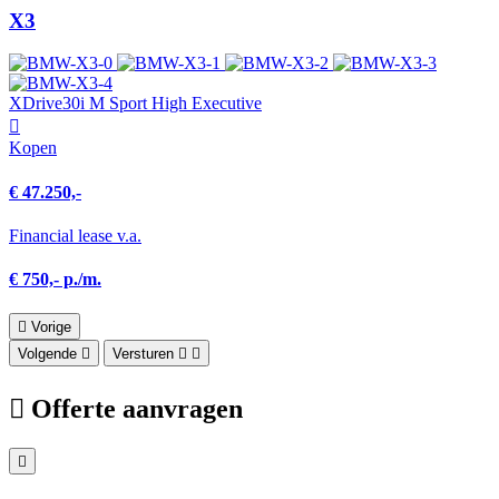
X3
XDrive30i M Sport High Executive
Kopen
€ 47.250,-
Financial lease v.a.
€ 750,- p./m.
Vorige
Volgende
Versturen
Offerte aanvragen