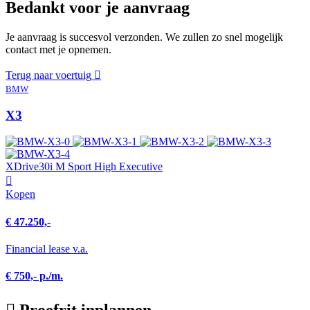
Bedankt voor je aanvraag
Je aanvraag is succesvol verzonden. We zullen zo snel mogelijk
contact met je opnemen.
Terug naar voertuig
BMW
X3
XDrive30i M Sport High Executive
Kopen
€ 47.250,-
Financial lease v.a.
€ 750,- p./m.
Proefrit inplannen