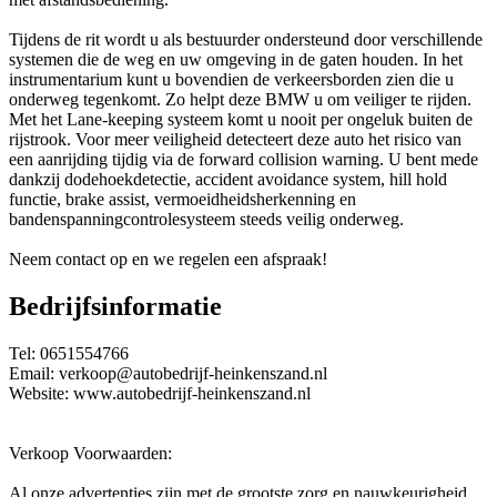
Tijdens de rit wordt u als bestuurder ondersteund door verschillende
systemen die de weg en uw omgeving in de gaten houden. In het
instrumentarium kunt u bovendien de verkeersborden zien die u
onderweg tegenkomt. Zo helpt deze BMW u om veiliger te rijden.
Met het Lane-keeping systeem komt u nooit per ongeluk buiten de
rijstrook. Voor meer veiligheid detecteert deze auto het risico van
een aanrijding tijdig via de forward collision warning. U bent mede
dankzij dodehoekdetectie, accident avoidance system, hill hold
functie, brake assist, vermoeidheidsherkenning en
bandenspanningcontrolesysteem steeds veilig onderweg.
Neem contact op en we regelen een afspraak!
Bedrijfsinformatie
Tel: 0651554766
Email: verkoop@autobedrijf-heinkenszand.nl
Website: www.autobedrijf-heinkenszand.nl
Verkoop Voorwaarden:
Al onze advertenties zijn met de grootste zorg en nauwkeurigheid