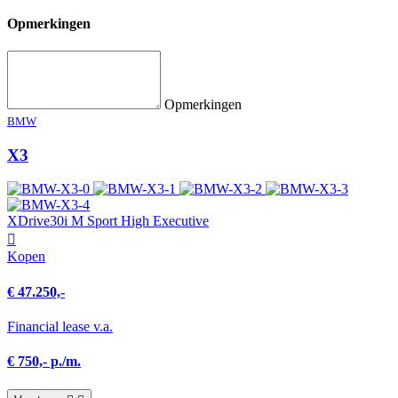
Opmerkingen
Opmerkingen
BMW
X3
XDrive30i M Sport High Executive
Kopen
€ 47.250,-
Financial lease v.a.
€ 750,- p./m.