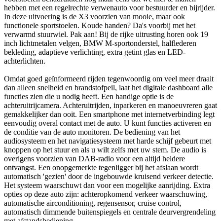
hebben met een regelrechte verwenauto voor bestuurder en bijrijder.
In deze uitvoering is de X3 voorzien van mooie, maar ook
functionele sportstoelen. Koude handen? Da's voorbij met het
verwarmd stuurwiel. Pak aan! Bij de rijke uitrusting horen ook 19
inch lichtmetalen velgen, BMW M-sportonderstel, halflederen
bekleding, adaptieve verlichting, extra getint glas en LED-
achterlichten.
Omdat goed geïnformeerd rijden tegenwoordig om veel meer draait
dan alleen snelheid en brandstofpeil, laat het digitale dashboard alle
functies zien die u nodig heeft. Een handige optie is de
achteruitrijcamera. Achteruitrijden, inparkeren en manoeuvreren gaat
gemakkelijker dan ooit. Een smartphone met internetverbinding legt
eenvoudig overal contact met de auto. U kunt functies activeren en
de conditie van de auto monitoren. De bediening van het
audiosysteem en het navigatiesysteem met harde schijf gebeurt met
knoppen op het stuur en als u wilt zelfs met uw stem. De audio is
overigens voorzien van DAB-radio voor een altijd heldere
ontvangst. Een onopgemerkte tegenligger bij het afslaan wordt
automatisch 'gezien' door de ingebouwde kruisend verkeer detectie.
Het systeem waarschuwt dan voor een mogelijke aanrijding. Extra
opties op deze auto zijn: achteropkomend verkeer waarschuwing,
automatische airconditioning, regensensor, cruise control,
automatisch dimmende buitenspiegels en centrale deurvergrendeling
met afstandsbediening.