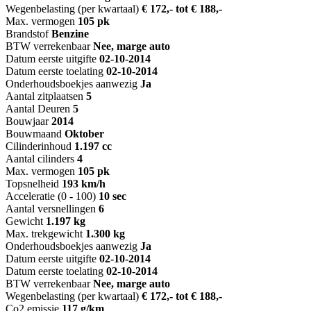
Wegenbelasting (per kwartaal)
€ 172,- tot € 188,-
Max. vermogen
105 pk
Brandstof
Benzine
BTW verrekenbaar
Nee, marge auto
Datum eerste uitgifte
02-10-2014
Datum eerste toelating
02-10-2014
Onderhoudsboekjes aanwezig
Ja
Aantal zitplaatsen
5
Aantal Deuren
5
Bouwjaar
2014
Bouwmaand
Oktober
Cilinderinhoud
1.197 cc
Aantal cilinders
4
Max. vermogen
105 pk
Topsnelheid
193 km/h
Acceleratie (0 - 100)
10 sec
Aantal versnellingen
6
Gewicht
1.197 kg
Max. trekgewicht
1.300 kg
Onderhoudsboekjes aanwezig
Ja
Datum eerste uitgifte
02-10-2014
Datum eerste toelating
02-10-2014
BTW verrekenbaar
Nee, marge auto
Wegenbelasting (per kwartaal)
€ 172,- tot € 188,-
Co2 emissie
117 g/km