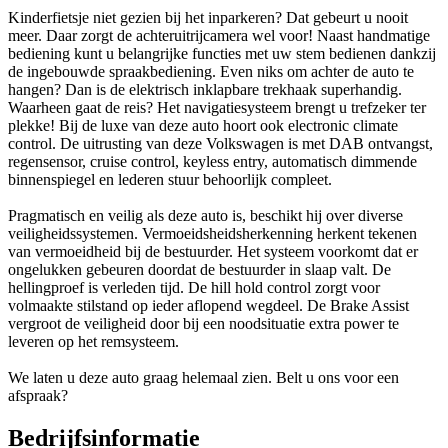
Kinderfietsje niet gezien bij het inparkeren? Dat gebeurt u nooit
meer. Daar zorgt de achteruitrijcamera wel voor! Naast handmatige
bediening kunt u belangrijke functies met uw stem bedienen dankzij
de ingebouwde spraakbediening. Even niks om achter de auto te
hangen? Dan is de elektrisch inklapbare trekhaak superhandig.
Waarheen gaat de reis? Het navigatiesysteem brengt u trefzeker ter
plekke! Bij de luxe van deze auto hoort ook electronic climate
control. De uitrusting van deze Volkswagen is met DAB ontvangst,
regensensor, cruise control, keyless entry, automatisch dimmende
binnenspiegel en lederen stuur behoorlijk compleet.
Pragmatisch en veilig als deze auto is, beschikt hij over diverse
veiligheidssystemen. Vermoeidsheidsherkenning herkent tekenen
van vermoeidheid bij de bestuurder. Het systeem voorkomt dat er
ongelukken gebeuren doordat de bestuurder in slaap valt. De
hellingproef is verleden tijd. De hill hold control zorgt voor
volmaakte stilstand op ieder aflopend wegdeel. De Brake Assist
vergroot de veiligheid door bij een noodsituatie extra power te
leveren op het remsysteem.
We laten u deze auto graag helemaal zien. Belt u ons voor een
afspraak?
Bedrijfsinformatie