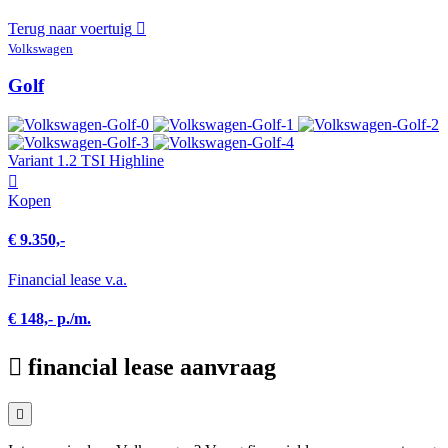
Terug naar voertuig
Volkswagen
Golf
Variant 1.2 TSI Highline
Kopen
€ 9.350,-
Financial lease v.a.
€ 148,- p./m.
financial lease aanvraag